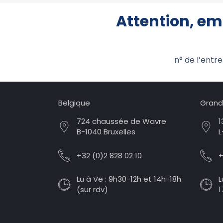
Attention, em
n° de l’entr
Belgique
Grand
724 chaussée de Wavre
1
B-1040 Bruxelles
L
+32 (0)2 828 02 10
+
Lu à Ve : 9h30-12h et 14h-18h
L
(sur rdv)
1